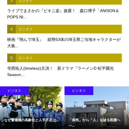
3
エンタメ
ライブでまさかの『ビキニ姿』披露！ 森口博子「ANISON＆
POPS NI...
4
エンタメ
映画『翔んで埼玉』 総勢53体の埼玉県ご当地キャラクターが
大集...
5
エンタメ
寺西拓人(timelesz)主演！ 新ドラマ『ラーメンD 松平國光
Season...
ビジネス
ビジネス
なぜ警備員の高齢化と人手不足は...
「病気」から「人」を診る医療へ
―...