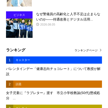
なぜ警備員の高齢化と人手不足は止まらな
ビジネス
いのか――待遇改善とデジタル活用...
2026.08.05
ランキング
ランキングページ
1
キャスター
バレンタインデー「健康志向チョコレート」について教授が解
説
2
話題
女子児童に『ラブレター』渡す 市立小学校教諭(50代)懲戒処
分 ...