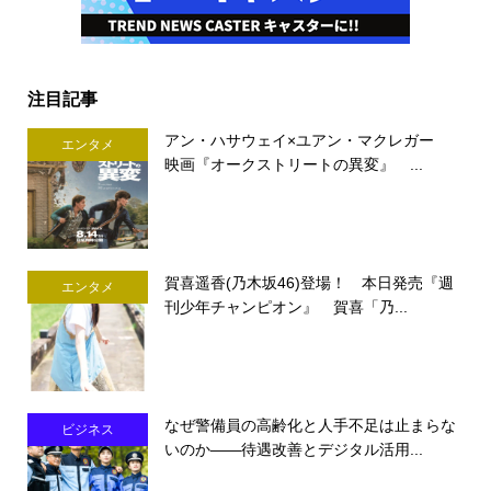
注目記事
アン・ハサウェイ×ユアン・マクレガー
エンタメ
映画『オークストリートの異変』 ...
賀喜遥香(乃木坂46)登場！ 本日発売『週
エンタメ
刊少年チャンピオン』 賀喜「乃...
なぜ警備員の高齢化と人手不足は止まらな
ビジネス
いのか――待遇改善とデジタル活用...