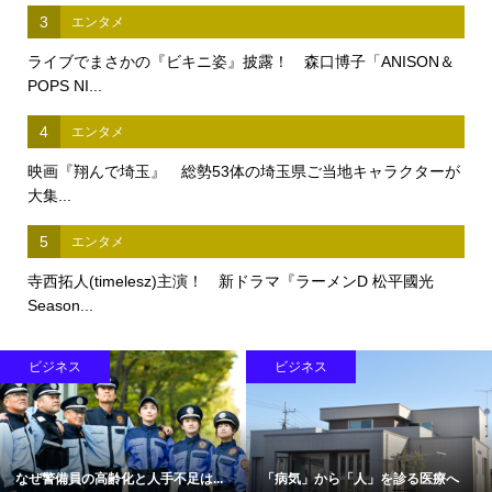
3
エンタメ
ライブでまさかの『ビキニ姿』披露！ 森口博子「ANISON＆
POPS NI...
4
エンタメ
映画『翔んで埼玉』 総勢53体の埼玉県ご当地キャラクターが
大集...
5
エンタメ
寺西拓人(timelesz)主演！ 新ドラマ『ラーメンD 松平國光
Season...
ビジネス
ビジネス
なぜ警備員の高齢化と人手不足は...
「病気」から「人」を診る医療へ