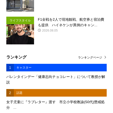
F1全戦を2人で現地観戦、航空券と宿泊費
ライフスタイル
も提供 ハイネケンが異例のキャン...
2026.08.05
ランキング
ランキングページ
1
キャスター
バレンタインデー「健康志向チョコレート」について教授が解
説
2
話題
女子児童に『ラブレター』渡す 市立小学校教諭(50代)懲戒処
分 ...