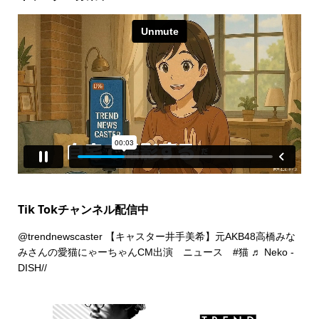
Tik Tokチャンネル配信中
@trendnewscaster
【キャスター井手美希】元AKB48高橋みな
みさんの愛猫にゃーちゃんCM出演 ニュース
#猫
♬ Neko -
DISH//