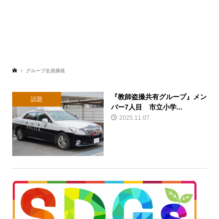
グループ全員摘発
『教師盗撮共有グループ』メン
話題
バー7人目 市立小学...
2025.11.07