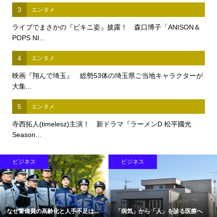
3
エンタメ
ライブでまさかの『ビキニ姿』披露！ 森口博子「ANISON＆
POPS NI...
4
エンタメ
映画『翔んで埼玉』 総勢53体の埼玉県ご当地キャラクターが
大集...
5
エンタメ
寺西拓人(timelesz)主演！ 新ドラマ『ラーメンD 松平國光
Season...
ビジネス
ビジネス
なぜ警備員の高齢化と人手不足は...
「病気」から「人」を診る医療へ