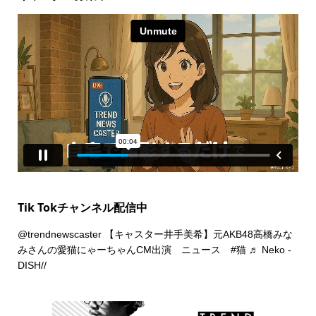
Tik Tokチャンネル配信中
@trendnewscaster
【キャスター井手美希】元AKB48高橋みな
みさんの愛猫にゃーちゃんCM出演 ニュース
#猫
♬ Neko -
DISH//