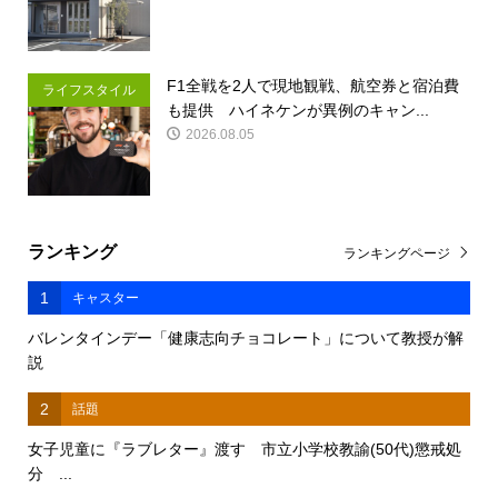
F1全戦を2人で現地観戦、航空券と宿泊費
ライフスタイル
も提供 ハイネケンが異例のキャン...
2026.08.05
ランキング
ランキングページ
1
キャスター
バレンタインデー「健康志向チョコレート」について教授が解
説
2
話題
女子児童に『ラブレター』渡す 市立小学校教諭(50代)懲戒処
分 ...