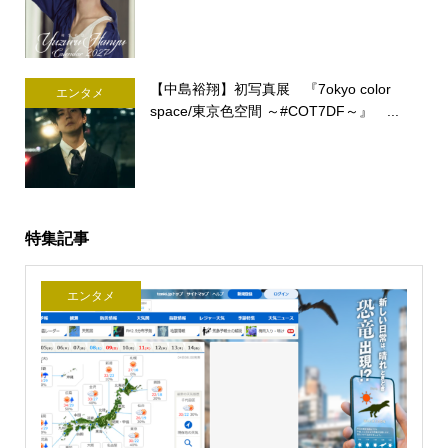
【中島裕翔】初写真展 『7okyo color
エンタメ
space/東京色空間 ～#COT7DF～』 ...
特集記事
エンタメ