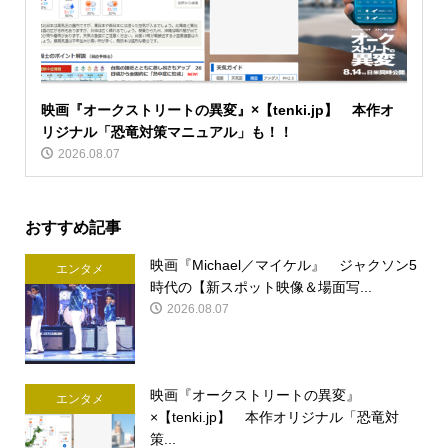
映画『オークストリートの異変』×【tenki.jp】 本作オ
リジナル「恐竜対策マニュアル」も！！
2026.08.07
おすすめ記事
映画『Michael／マイケル』 ジャクソン5
エンタメ
時代の【新スポット映像＆場面写...
2026.08.07
映画『オークストリートの異変』
エンタメ
×【tenki.jp】 本作オリジナル「恐竜対
策...