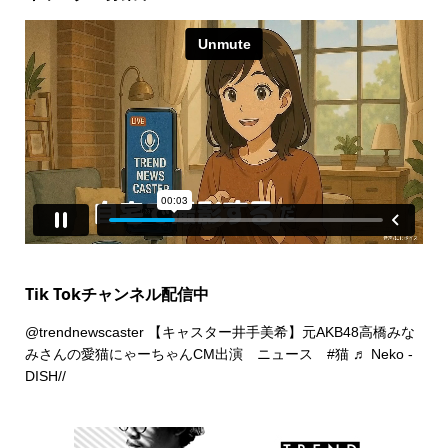
Tik Tokチャンネル配信中
@trendnewscaster
【キャスター井手美希】元AKB48高橋みな
みさんの愛猫にゃーちゃんCM出演 ニュース
#猫
♬ Neko -
DISH//