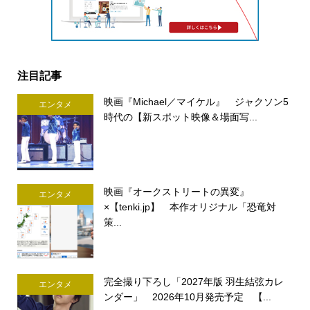
注目記事
映画『Michael／マイケル』 ジャクソン5
エンタメ
時代の【新スポット映像＆場面写...
映画『オークストリートの異変』
エンタメ
×【tenki.jp】 本作オリジナル「恐竜対
策...
完全撮り下ろし「2027年版 羽生結弦カレ
エンタメ
ンダー」 2026年10月発売予定 【...