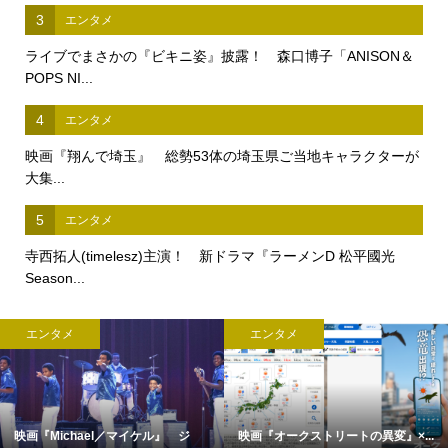
3
エンタメ
ライブでまさかの『ビキニ姿』披露！ 森口博子「ANISON＆
POPS NI...
4
エンタメ
映画『翔んで埼玉』 総勢53体の埼玉県ご当地キャラクターが
大集...
5
エンタメ
寺西拓人(timelesz)主演！ 新ドラマ『ラーメンD 松平國光
Season...
エンタメ
エンタメ
映画『Michael／マイケル』 ジ
映画『オークストリートの異変』×...