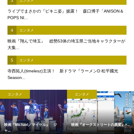
3
エンタメ
ライブでまさかの『ビキニ姿』披露！ 森口博子「ANISON＆
POPS NI...
4
エンタメ
映画『翔んで埼玉』 総勢53体の埼玉県ご当地キャラクターが
大集...
5
エンタメ
寺西拓人(timelesz)主演！ 新ドラマ『ラーメンD 松平國光
Season...
ンタメ
エンタメ
エ
オークストリートの異変』×...
完全撮り下ろし「2027年版 羽生結...
【中島
c...