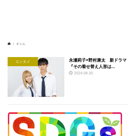
ギャル
永瀬莉子×野村康太 新ドラマ
エンタメ
『その着せ替え人形は...
2024.08.30