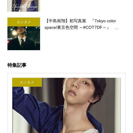
【中島裕翔】初写真展 『7okyo color
エンタメ
space/東京色空間 ～#COT7DF～』 ...
特集記事
エンタメ