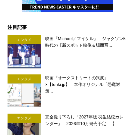
注目記事
映画『Michael／マイケル』 ジャクソン5
エンタメ
時代の【新スポット映像＆場面写...
映画『オークストリートの異変』
エンタメ
×【tenki.jp】 本作オリジナル「恐竜対
策...
完全撮り下ろし「2027年版 羽生結弦カレ
エンタメ
ンダー」 2026年10月発売予定 【...