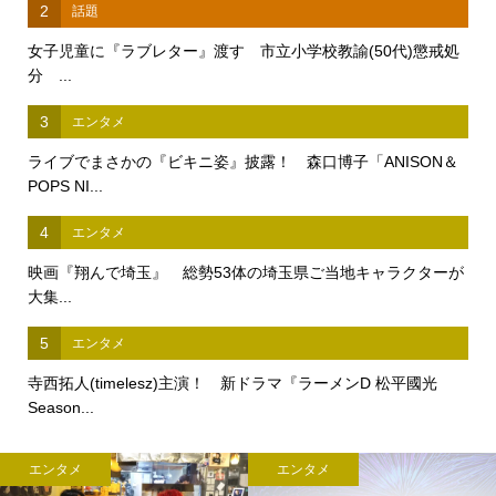
2
話題
女子児童に『ラブレター』渡す 市立小学校教諭(50代)懲戒処
分 ...
3
エンタメ
ライブでまさかの『ビキニ姿』披露！ 森口博子「ANISON＆
POPS NI...
4
エンタメ
映画『翔んで埼玉』 総勢53体の埼玉県ご当地キャラクターが
大集...
5
エンタメ
寺西拓人(timelesz)主演！ 新ドラマ『ラーメンD 松平國光
Season...
エンタメ
エンタメ