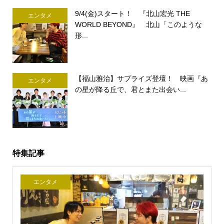
9/4(金)スタート！ 『北山宏光 THE
エンタメ
WORLD BEYOND』 北山「このような
形...
【福山雅治】サプライズ登壇！ 映画『あ
エンタメ
の星が降る丘で、君とまた出会い...
特集記事
エンタメ