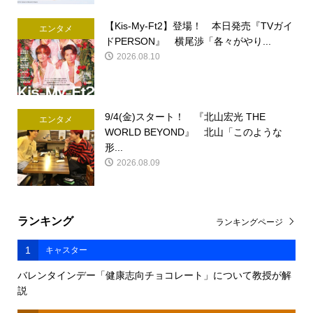
【Kis-My-Ft2】登場！ 本日発売『TVガイ
エンタメ
ドPERSON』 横尾渉「各々がやり...
2026.08.10
9/4(金)スタート！ 『北山宏光 THE
エンタメ
WORLD BEYOND』 北山「このような
形...
2026.08.09
ランキング
ランキングページ
1
キャスター
バレンタインデー「健康志向チョコレート」について教授が解
説