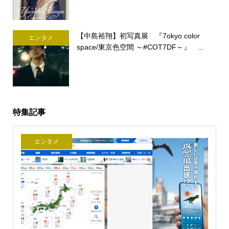
【中島裕翔】初写真展 『7okyo color
エンタメ
space/東京色空間 ～#COT7DF～』 ...
特集記事
エンタメ