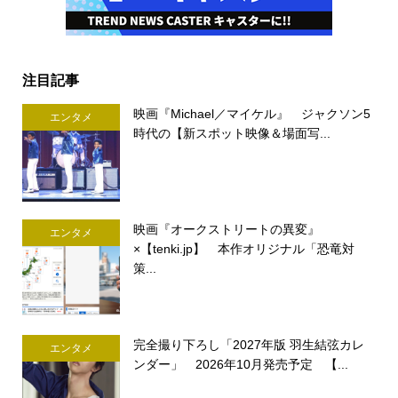
注目記事
映画『Michael／マイケル』 ジャクソン5
エンタメ
時代の【新スポット映像＆場面写...
映画『オークストリートの異変』
エンタメ
×【tenki.jp】 本作オリジナル「恐竜対
策...
完全撮り下ろし「2027年版 羽生結弦カレ
エンタメ
ンダー」 2026年10月発売予定 【...