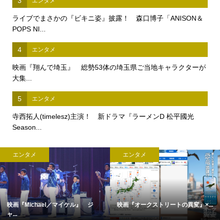
3
エンタメ
ライブでまさかの『ビキニ姿』披露！ 森口博子「ANISON＆
POPS NI...
4
エンタメ
映画『翔んで埼玉』 総勢53体の埼玉県ご当地キャラクターが
大集...
5
エンタメ
寺西拓人(timelesz)主演！ 新ドラマ『ラーメンD 松平國光
Season...
エンタメ
エンタメ
映画『Michael／マイケル』 ジ
映画『オークストリートの異変』×...
ャ...