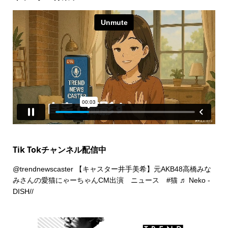
Tik Tokチャンネル配信中
@trendnewscaster
【キャスター井手美希】元AKB48高橋みな
みさんの愛猫にゃーちゃんCM出演 ニュース
#猫
♬ Neko -
DISH//