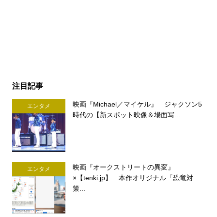
注目記事
映画『Michael／マイケル』 ジャクソン5
エンタメ
時代の【新スポット映像＆場面写...
映画『オークストリートの異変』
エンタメ
×【tenki.jp】 本作オリジナル「恐竜対
策...