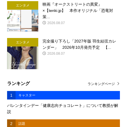
映画『オークストリートの異変』
エンタメ
×【tenki.jp】 本作オリジナル「恐竜対
策...
2026.08.07
完全撮り下ろし「2027年版 羽生結弦カレ
エンタメ
ンダー」 2026年10月発売予定 【...
2026.08.07
ランキング
ランキングページ
1
キャスター
バレンタインデー「健康志向チョコレート」について教授が解
説
2
話題