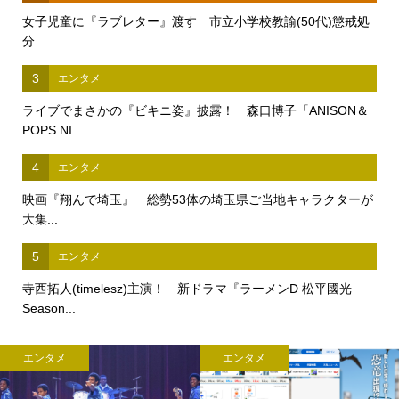
女子児童に『ラブレター』渡す 市立小学校教諭(50代)懲戒処
分 ...
3
エンタメ
ライブでまさかの『ビキニ姿』披露！ 森口博子「ANISON＆
POPS NI...
4
エンタメ
映画『翔んで埼玉』 総勢53体の埼玉県ご当地キャラクターが
大集...
5
エンタメ
寺西拓人(timelesz)主演！ 新ドラマ『ラーメンD 松平國光
Season...
エンタメ
エンタメ