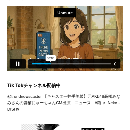
Tik Tokチャンネル配信中
@trendnewscaster
【キャスター井手美希】元AKB48高橋みな
みさんの愛猫にゃーちゃんCM出演 ニュース
#猫
♬ Neko -
DISH//