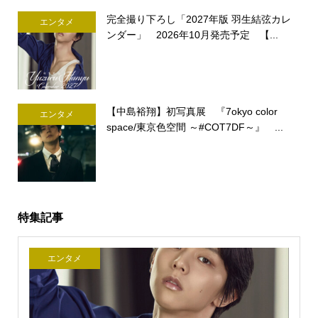
完全撮り下ろし「2027年版 羽生結弦カレ
エンタメ
ンダー」 2026年10月発売予定 【...
【中島裕翔】初写真展 『7okyo color
エンタメ
space/東京色空間 ～#COT7DF～』 ...
特集記事
エンタメ