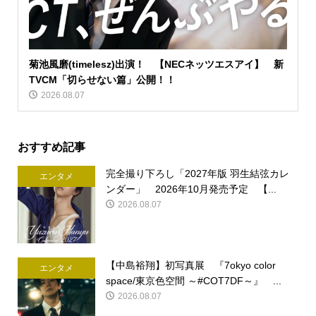
菊池風磨(timelesz)出演！ 【NECネッツエスアイ】 新
TVCM「切らせない篇」公開！！
2026.08.07
おすすめ記事
完全撮り下ろし「2027年版 羽生結弦カレ
エンタメ
ンダー」 2026年10月発売予定 【...
2026.08.07
【中島裕翔】初写真展 『7okyo color
エンタメ
space/東京色空間 ～#COT7DF～』 ...
2026.08.07