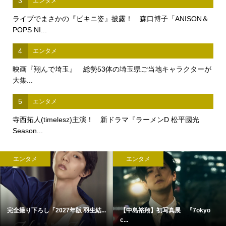
3
エンタメ
ライブでまさかの『ビキニ姿』披露！ 森口博子「ANISON＆
POPS NI...
4
エンタメ
映画『翔んで埼玉』 総勢53体の埼玉県ご当地キャラクターが
大集...
5
エンタメ
寺西拓人(timelesz)主演！ 新ドラマ『ラーメンD 松平國光
Season...
エンタメ
エンタメ
完全撮り下ろし「2027年版 羽生結...
【中島裕翔】初写真展 『7okyo
c...