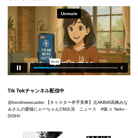
Tik Tokチャンネル配信中
@trendnewscaster
【キャスター井手美希】元AKB48高橋みな
みさんの愛猫にゃーちゃんCM出演 ニュース
#猫
♬ Neko -
DISH//