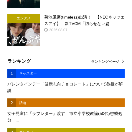
菊池風磨(timelesz)出演！ 【NECネッツエ
エンタメ
スアイ】 新TVCM「切らせない篇...
2026.08.07
ランキング
ランキングページ
1
キャスター
バレンタインデー「健康志向チョコレート」について教授が解
説
2
話題
女子児童に『ラブレター』渡す 市立小学校教諭(50代)懲戒処
分 ...