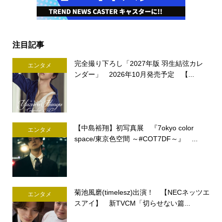
注目記事
完全撮り下ろし「2027年版 羽生結弦カレ
エンタメ
ンダー」 2026年10月発売予定 【...
【中島裕翔】初写真展 『7okyo color
エンタメ
space/東京色空間 ～#COT7DF～』 ...
菊池風磨(timelesz)出演！ 【NECネッツエ
エンタメ
スアイ】 新TVCM「切らせない篇...