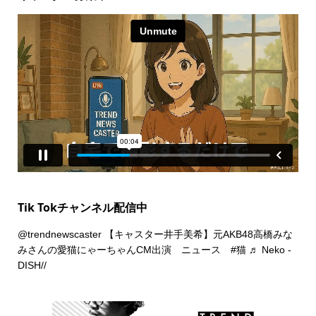
Tik Tokチャンネル配信中
@trendnewscaster
【キャスター井手美希】元AKB48高橋みな
みさんの愛猫にゃーちゃんCM出演 ニュース
#猫
♬ Neko -
DISH//