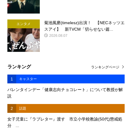
菊池風磨(timelesz)出演！ 【NECネッツエ
エンタメ
スアイ】 新TVCM「切らせない篇...
2026.08.07
ランキング
ランキングページ
1
キャスター
バレンタインデー「健康志向チョコレート」について教授が解
説
2
話題
女子児童に『ラブレター』渡す 市立小学校教諭(50代)懲戒処
分 ...