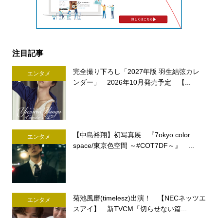
注目記事
完全撮り下ろし「2027年版 羽生結弦カレ
エンタメ
ンダー」 2026年10月発売予定 【...
【中島裕翔】初写真展 『7okyo color
エンタメ
space/東京色空間 ～#COT7DF～』 ...
菊池風磨(timelesz)出演！ 【NECネッツエ
エンタメ
スアイ】 新TVCM「切らせない篇...