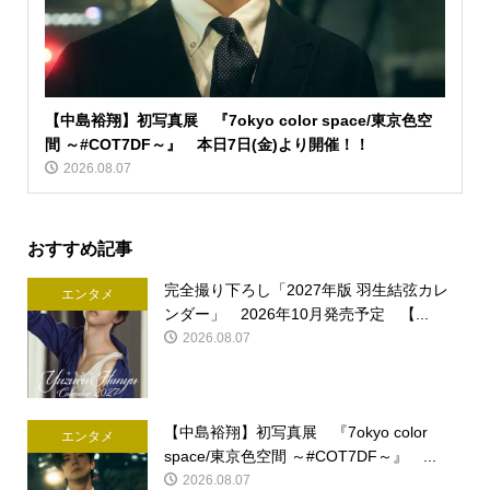
【中島裕翔】初写真展 『7okyo color space/東京色空
間 ～#COT7DF～』 本日7日(金)より開催！！
2026.08.07
おすすめ記事
完全撮り下ろし「2027年版 羽生結弦カレ
エンタメ
ンダー」 2026年10月発売予定 【...
2026.08.07
【中島裕翔】初写真展 『7okyo color
エンタメ
space/東京色空間 ～#COT7DF～』 ...
2026.08.07