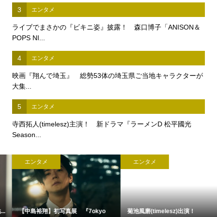
3
エンタメ
ライブでまさかの『ビキニ姿』披露！ 森口博子「ANISON＆
POPS NI...
4
エンタメ
映画『翔んで埼玉』 総勢53体の埼玉県ご当地キャラクターが
大集...
5
エンタメ
寺西拓人(timelesz)主演！ 新ドラマ『ラーメンD 松平國光
Season...
エンタメ
エンタメ
菊池風磨(timelesz)出演！
髙橋海人(King & Prince)来場...