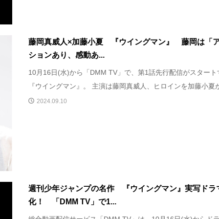
藤岡真威人×加藤小夏 『ウイングマン』 藤岡は「
ションあり、感動あ...
10月16日(水)から「DMM TV」で、第1話先行配信がスター
『ウイングマン』。 主演は藤岡真威人、ヒロインを加藤小夏が.
2024.09.10
週刊少年ジャンプの名作 『ウイングマン』実写ドラ
化！ 「DMM TV」で1...