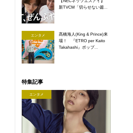
【NECネッツエスアイ】
新TVCM「切らせない篇...
髙橋海人(King & Prince)来
エンタメ
場！ 『ETRO per Kaito
Takahashi』ポップ...
特集記事
エンタメ