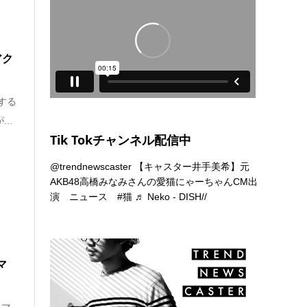
アク
トする
..
Tik Tokチャンネル配信中
@trendnewscaster
【キャスター井手美希】元
AKB48高橋みなみさんの愛猫にゃーちゃんCM出
演 ニュース
#猫
♬ Neko - DISH//
マ