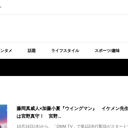
ー
エンタメ
話題
ライフスタイル
スポーツ/趣味
藤岡真威人×加藤小夏『ウイングマン』 イケメン先
は宮野真守！ 宮野...
10月16日(水)から、「DMM TV」で第1話先行配信がスタート