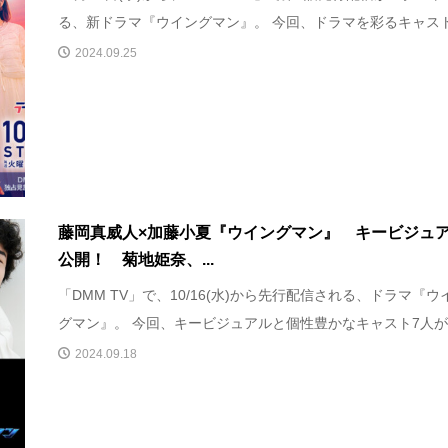
る、新ドラマ『ウイングマン』。 今回、ドラマを彩るキャスト5
2024.09.25
藤岡真威人×加藤小夏『ウイングマン』 キービジュ
公開！ 菊地姫奈、...
「DMM TV」で、10/16(水)から先行配信される、ドラマ『ウ
グマン』。 今回、キービジュアルと個性豊かなキャスト7人が..
2024.09.18