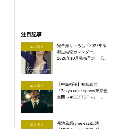
注目記事
完全撮り下ろし「2027年版
エンタメ
羽生結弦カレンダー」
2026年10月発売予定 【...
【中島裕翔】初写真展
エンタメ
『7okyo color space/東京色
空間 ～#COT7DF～』 ...
菊池風磨(timelesz)出演！
エンタメ