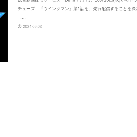
総合動画配信サービス「DMM TV」は、10月16日(水)からド
チューズ！『ウイングマン』第1話を、先行配信することを決
し...
2024.09.03