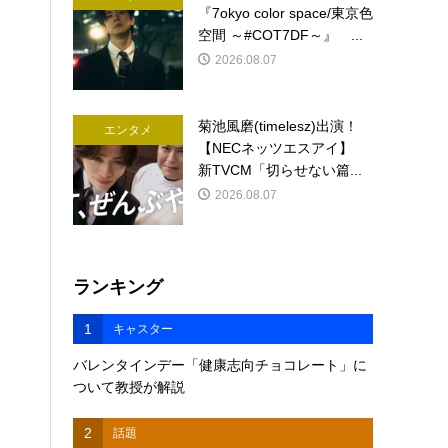
『7okyo color space/東京色
空間 ～#COT7DF～』 ...
2026.08.07
菊池風磨(timelesz)出演！
エンタメ
【NECネッツエスアイ】
新TVCM「切らせない篇...
2026.08.07
ランキング
1
キャスター
バレンタインデー「健康志向チョコレート」に
ついて教授が解説
2
話題