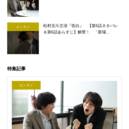
松村北斗主演『告白』 【第5話ネタバレ
エンタメ
＆第6話あらすじ】解禁！ 「新場...
特集記事
エンタメ