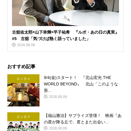
古舘佑太郎×山下幸輝×平子祐希 『ルポ・あの日の真実』
#5 古舘「気づけば熱く語っていました」
2026.08.08
おすすめ記事
9/4(金)スタート！ 『北山宏光 THE
エンタメ
WORLD BEYOND』 北山「このような
形...
2026.08.09
【福山雅治】サプライズ登壇！ 映画『あ
エンタメ
の星が降る丘で、君とまた出会い...
2026.08.09