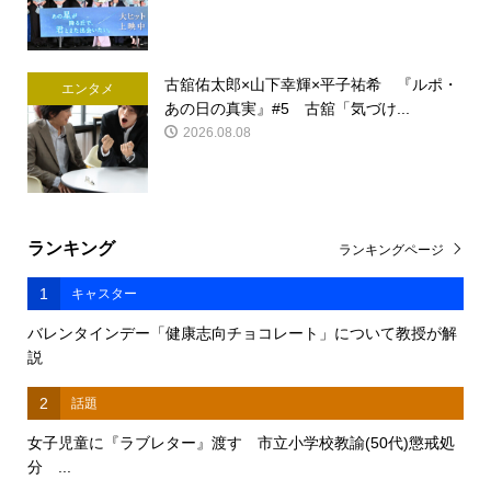
古舘佑太郎×山下幸輝×平子祐希 『ルポ・
エンタメ
あの日の真実』#5 古舘「気づけ...
2026.08.08
ランキング
ランキングページ
1
キャスター
バレンタインデー「健康志向チョコレート」について教授が解
説
2
話題
女子児童に『ラブレター』渡す 市立小学校教諭(50代)懲戒処
分 ...