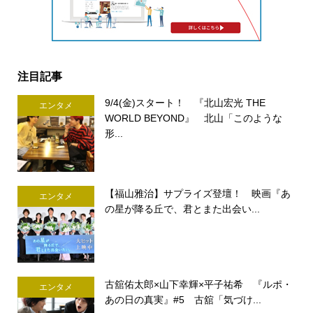
注目記事
9/4(金)スタート！ 『北山宏光 THE
エンタメ
WORLD BEYOND』 北山「このような
形...
【福山雅治】サプライズ登壇！ 映画『あ
エンタメ
の星が降る丘で、君とまた出会い...
古舘佑太郎×山下幸輝×平子祐希 『ルポ・
エンタメ
あの日の真実』#5 古舘「気づけ...