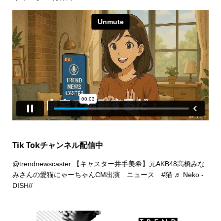
Tik Tokチャンネル配信中
@trendnewscaster
【キャスター井手美希】元AKB48高橋みな
みさんの愛猫にゃーちゃんCM出演 ニュース
#猫
♬ Neko -
DISH//