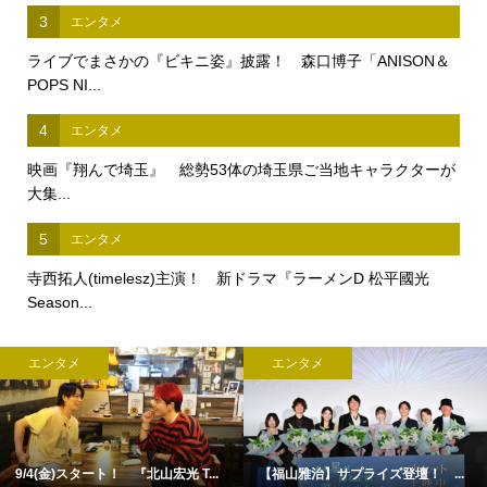
3
エンタメ
ライブでまさかの『ビキニ姿』披露！ 森口博子「ANISON＆
POPS NI...
4
エンタメ
映画『翔んで埼玉』 総勢53体の埼玉県ご当地キャラクターが
大集...
5
エンタメ
寺西拓人(timelesz)主演！ 新ドラマ『ラーメンD 松平國光
Season...
エンタメ
エンタメ
9/4(金)スタート！ 『北山宏光 T...
【福山雅治】サプライズ登壇！ ...