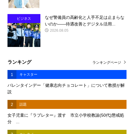
なぜ警備員の高齢化と人手不足は止まらな
ビジネス
いのか――待遇改善とデジタル活用...
2026.08.05
ランキング
ランキングページ
1
キャスター
バレンタインデー「健康志向チョコレート」について教授が解
説
2
話題
女子児童に『ラブレター』渡す 市立小学校教諭(50代)懲戒処
分 ...