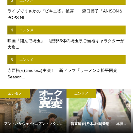
3
エンタメ
ライブでまさかの『ビキニ姿』披露！ 森口博子「ANISON＆
POPS NI...
4
エンタメ
映画『翔んで埼玉』 総勢53体の埼玉県ご当地キャラクターが
大集...
5
エンタメ
寺西拓人(timelesz)主演！ 新ドラマ『ラーメンD 松平國光
Season...
エンタメ
エンタメ
アン・ハサウェイ×ユアン・マクレ...
賀喜遥香(乃木坂46)登場！ 本日...