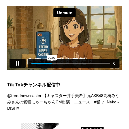
Tik Tokチャンネル配信中
@trendnewscaster
【キャスター井手美希】元AKB48高橋みな
みさんの愛猫にゃーちゃんCM出演 ニュース
#猫
♬ Neko -
DISH//