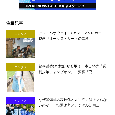
注目記事
アン・ハサウェイ×ユアン・マクレガー
エンタメ
映画『オークストリートの異変』 ...
賀喜遥香(乃木坂46)登場！ 本日発売『週
エンタメ
刊少年チャンピオン』 賀喜「乃...
なぜ警備員の高齢化と人手不足は止まらな
ビジネス
いのか――待遇改善とデジタル活用...