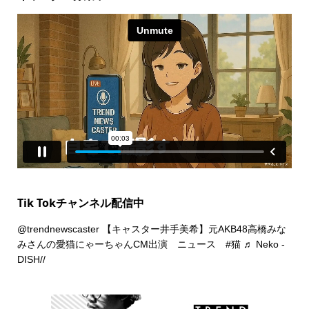
Tik Tokチャンネル配信中
@trendnewscaster
【キャスター井手美希】元AKB48高橋みな
みさんの愛猫にゃーちゃんCM出演 ニュース
#猫
♬ Neko -
DISH//