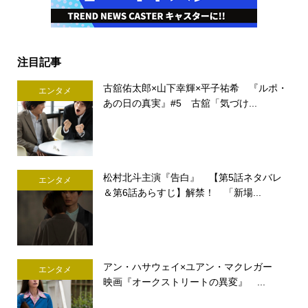
注目記事
古舘佑太郎×山下幸輝×平子祐希 『ルポ・
エンタメ
あの日の真実』#5 古舘「気づけ...
松村北斗主演『告白』 【第5話ネタバレ
エンタメ
＆第6話あらすじ】解禁！ 「新場...
アン・ハサウェイ×ユアン・マクレガー
エンタメ
映画『オークストリートの異変』 ...