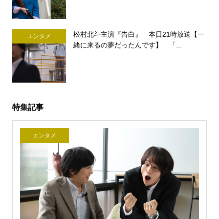
松村北斗主演『告白』 本日21時放送【一
エンタメ
緒に来るの夢だったんです】 「...
特集記事
エンタメ