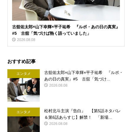
古舘佑太郎×山下幸輝×平子祐希 『ルポ・あの日の真実』
#5 古舘「気づけば熱く語っていました」
2026.08.08
おすすめ記事
古舘佑太郎×山下幸輝×平子祐希 『ルポ・
エンタメ
あの日の真実』#5 古舘「気づけ...
2026.08.08
松村北斗主演『告白』 【第5話ネタバレ
エンタメ
＆第6話あらすじ】解禁！ 「新場...
2026.08.08