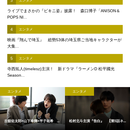
3
エンタメ
ライブでまさかの『ビキニ姿』披露！ 森口博子「ANISON＆
POPS NI...
4
エンタメ
映画『翔んで埼玉』 総勢53体の埼玉県ご当地キャラクターが
大集...
5
エンタメ
寺西拓人(timelesz)主演！ 新ドラマ『ラーメンD 松平國光
Season...
エンタメ
エンタメ
古舘佑太郎×山下幸輝×平子祐希 ...
松村北斗主演『告白』 【第5話ネ...