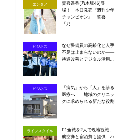
賀喜遥香(乃木坂46)登
エンタメ
場！ 本日発売『週刊少年
チャンピオン』 賀喜
「乃...
なぜ警備員の高齢化と人手
ビジネス
不足は止まらないのか――
待遇改善とデジタル活用...
「病気」から「人」を診る
ビジネス
医療へ――地域のクリニッ
クに求められる新たな役割
F1全戦を2人で現地観戦、
ライフスタイル
航空券と宿泊費も提供 ハ