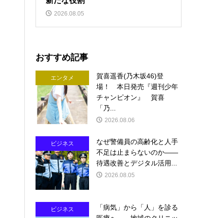
新たな役割
2026.08.05
おすすめ記事
賀喜遥香(乃木坂46)登
エンタメ
場！ 本日発売『週刊少年
チャンピオン』 賀喜
「乃...
2026.08.06
なぜ警備員の高齢化と人手
ビジネス
不足は止まらないのか――
待遇改善とデジタル活用...
2026.08.05
「病気」から「人」を診る
ビジネス