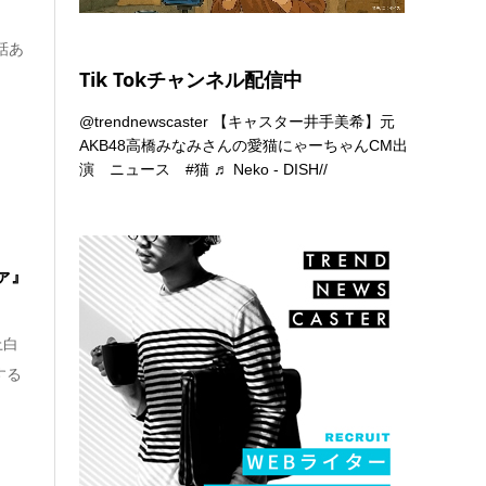
り
話あ
Tik Tokチャンネル配信中
@trendnewscaster
【キャスター井手美希】元
AKB48高橋みなみさんの愛猫にゃーちゃんCM出
演 ニュース
#猫
♬ Neko - DISH//
ァ』
上白
する