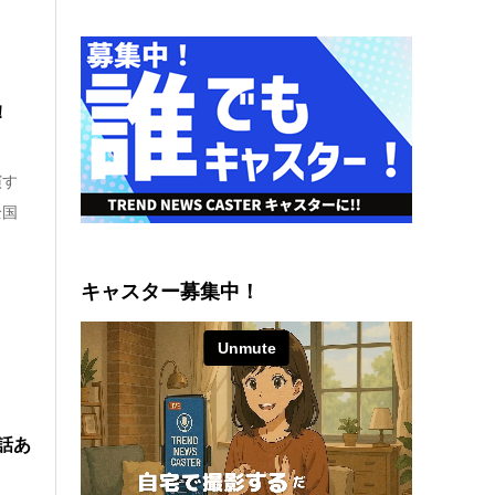
開！
演す
全国
キャスター募集中！
話あ