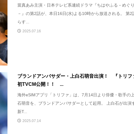
當真あみ主演・日本テレビ系連続ドラマ『ちはやふる－めぐ
－』の第2話が、本日16日(水)よる10時から放送される。 第2
らす...
2025.07.16
ブランドアンバサダー・上白石萌音出演！ 『トリフ
初TVCM公開！！ ...
海外eSIMアプリ「トリファ」は、7月14日より俳優・歌手の
石萌音を、ブランドアンバサダーとして起用。 上白石が出演
新T...
2025.07.14