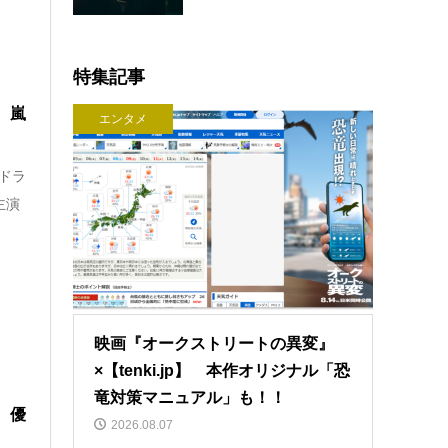
特集記事
、嵐
エンタメ
ドラ
主演
映画『オークストリートの異変』
×【tenki.jp】 本作オリジナル「恐
竜対策マニュアル」も！！
、優
2026.08.07