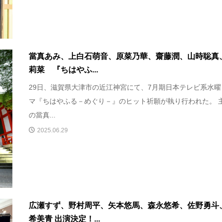
當真あみ、上白石萌音、原菜乃華、齋藤潤、山時聡真
莉菜 『ちはやふ...
29日、滋賀県大津市の近江神宮にて、7月期日本テレビ系水曜
マ『ちはやふる－めぐり－』のヒット祈願が執り行われた。 
の當真...
2025.06.29
広瀬すず、野村周平、矢本悠馬、森永悠希、佐野勇斗
希美青 出演決定！...