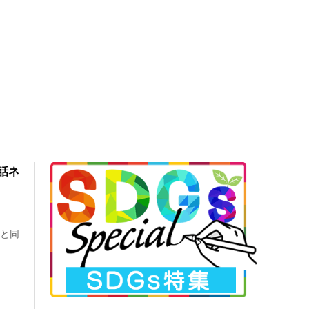
話ネ
り
ると同