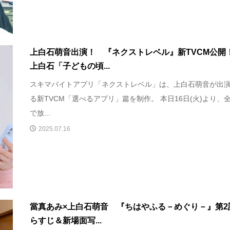
上白石萌音出演！ 『ネクストレベル』新TVCM公
上白石「子どもの頃...
スキマバイトアプリ「ネクストレベル」は、上白石萌音が出
る新TVCM「選べるアプリ」篇を制作。 本日16日(火)より、
で放...
2025.07.16
當真あみ×上白石萌音 『ちはやふる－めぐり－』第2
らすじ＆新場面写...