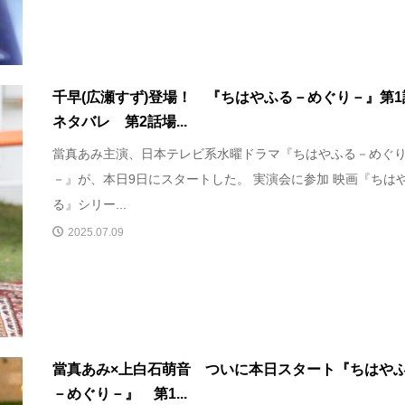
千早(広瀬すず)登場！ 『ちはやふる－めぐり－』第1
ネタバレ 第2話場...
當真あみ主演、日本テレビ系水曜ドラマ『ちはやふる－めぐ
－』が、本日9日にスタートした。 実演会に参加 映画『ちは
る』シリー...
2025.07.09
當真あみ×上白石萌音 ついに本日スタート『ちはや
－めぐり－』 第1...