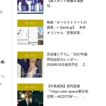
【新スポット映像＆場面
り
写...
回、
映画『オークストリートの
エンタメ
異変』×【tenki.jp】 本作
オリジナル「恐竜対策...
完全撮り下ろし「2027年版
エンタメ
羽生結弦カレンダー」
－め
2026年10月発売予定 【...
ドラ
あ
【中島裕翔】初写真展
エンタメ
『7okyo color space/東京色
空間 ～#COT7DF～』 ...