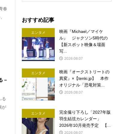
青春
今、
おすすめ記事
映画『Michael／マイケ
エンタメ
ル』 ジャクソン5時代の
【新スポット映像＆場面
写...
2026.08.07
映画『オークストリートの
エンタメ
異変』×【tenki.jp】 本作
る－
オリジナル「恐竜対策...
2026.08.07
ふる
演が
完全撮り下ろし「2027年版
エンタメ
羽生結弦カレンダー」
2026年10月発売予定 【...
2026.08.07