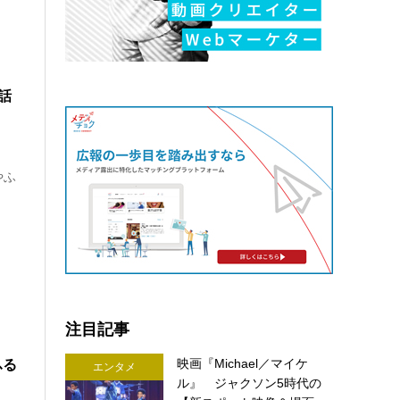
話
り
やふ
注目記事
映画『Michael／マイケ
ふる
エンタメ
ル』 ジャクソン5時代の