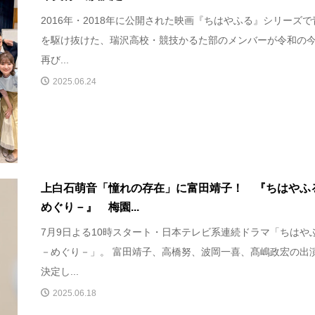
2016年・2018年に公開された映画『ちはやふる』シリーズで
を駆け抜けた、瑞沢高校・競技かるた部のメンバーが令和の
再び...
2025.06.24
上白石萌音「憧れの存在」に富田靖子！ 『ちはやふ
めぐり－』 梅園...
7月9日よる10時スタート・日本テレビ系連続ドラマ「ちはや
－めぐり－」。 富田靖子、高橋努、波岡一喜、髙嶋政宏の出
決定し...
2025.06.18