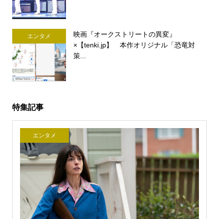
映画『オークストリートの異変』
エンタメ
×【tenki.jp】 本作オリジナル「恐竜対
策...
特集記事
エンタメ