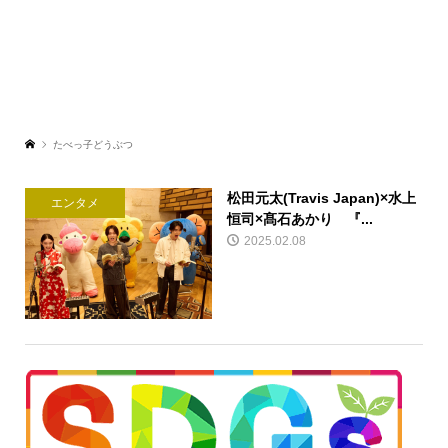
たべっ⼦どうぶつ
松田元太(Travis Japan)×⽔上
エンタメ
恒司×髙⽯あかり 『...
2025.02.08