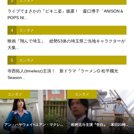
3
エンタメ
ライブでまさかの『ビキニ姿』披露！ 森口博子「ANISON＆
POPS NI...
4
エンタメ
映画『翔んで埼玉』 総勢53体の埼玉県ご当地キャラクターが
大集...
5
エンタメ
寺西拓人(timelesz)主演！ 新ドラマ『ラーメンD 松平國光
Season...
エンタメ
エンタメ
アン・ハサウェイ×ユアン・マクレ...
松村北斗主演『告白』 本日21時...