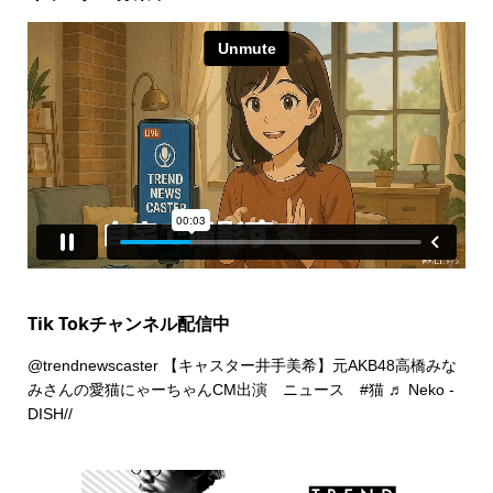
Tik Tokチャンネル配信中
@trendnewscaster
【キャスター井手美希】元AKB48高橋みな
みさんの愛猫にゃーちゃんCM出演 ニュース
#猫
♬ Neko -
DISH//