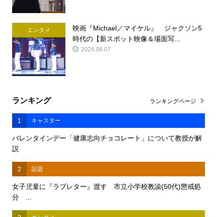
映画『Michael／マイケル』 ジャクソン5
エンタメ
時代の【新スポット映像＆場面写...
2026.08.07
ランキング
ランキングページ
1
キャスター
バレンタインデー「健康志向チョコレート」について教授が解
説
2
話題
女子児童に『ラブレター』渡す 市立小学校教諭(50代)懲戒処
分 ...