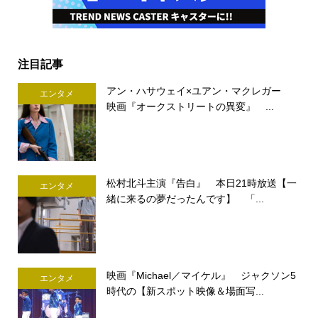
注目記事
アン・ハサウェイ×ユアン・マクレガー
エンタメ
映画『オークストリートの異変』 ...
松村北斗主演『告白』 本日21時放送【一
エンタメ
緒に来るの夢だったんです】 「...
映画『Michael／マイケル』 ジャクソン5
エンタメ
時代の【新スポット映像＆場面写...