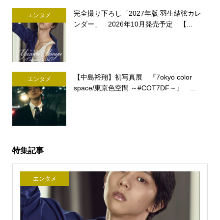
完全撮り下ろし「2027年版 羽生結弦カレ
エンタメ
ンダー」 2026年10月発売予定 【...
【中島裕翔】初写真展 『7okyo color
エンタメ
space/東京色空間 ～#COT7DF～』 ...
特集記事
エンタメ