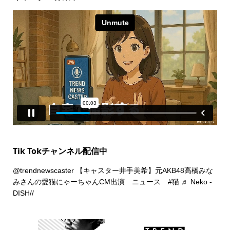
Tik Tokチャンネル配信中
@trendnewscaster
【キャスター井手美希】元AKB48高橋みな
みさんの愛猫にゃーちゃんCM出演 ニュース
#猫
♬ Neko -
DISH//