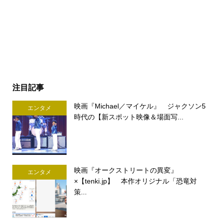
注目記事
映画『Michael／マイケル』 ジャクソン5
エンタメ
時代の【新スポット映像＆場面写...
映画『オークストリートの異変』
エンタメ
×【tenki.jp】 本作オリジナル「恐竜対
策...