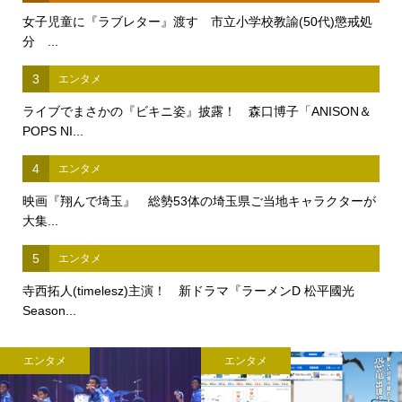
女子児童に『ラブレター』渡す 市立小学校教諭(50代)懲戒処
分 ...
3
エンタメ
ライブでまさかの『ビキニ姿』披露！ 森口博子「ANISON＆
POPS NI...
4
エンタメ
映画『翔んで埼玉』 総勢53体の埼玉県ご当地キャラクターが
大集...
5
エンタメ
寺西拓人(timelesz)主演！ 新ドラマ『ラーメンD 松平國光
Season...
エンタメ
エンタメ