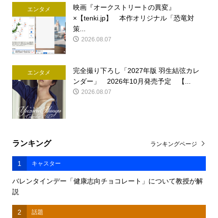
映画『オークストリートの異変』
エンタメ
×【tenki.jp】 本作オリジナル「恐竜対
策...
2026.08.07
完全撮り下ろし「2027年版 羽生結弦カレ
エンタメ
ンダー」 2026年10月発売予定 【...
2026.08.07
ランキング
ランキングページ
1
キャスター
バレンタインデー「健康志向チョコレート」について教授が解
説
2
話題