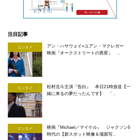
注目記事
アン・ハサウェイ×ユアン・マクレガー
エンタメ
映画『オークストリートの異変』 ...
松村北斗主演『告白』 本日21時放送【一
エンタメ
緒に来るの夢だったんです】 「...
映画『Michael／マイケル』 ジャクソン5
エンタメ
時代の【新スポット映像＆場面写...