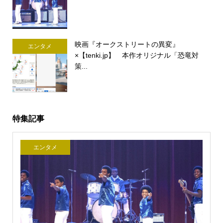
映画『オークストリートの異変』
エンタメ
×【tenki.jp】 本作オリジナル「恐竜対
策...
特集記事
エンタメ