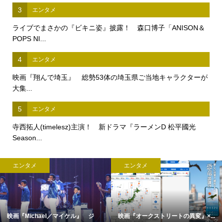
3
エンタメ
ライブでまさかの『ビキニ姿』披露！ 森口博子「ANISON＆
POPS NI...
4
エンタメ
映画『翔んで埼玉』 総勢53体の埼玉県ご当地キャラクターが
大集...
5
エンタメ
寺西拓人(timelesz)主演！ 新ドラマ『ラーメンD 松平國光
Season...
エンタメ
エンタメ
映画『Michael／マイケル』 ジ
映画『オークストリートの異変』×...