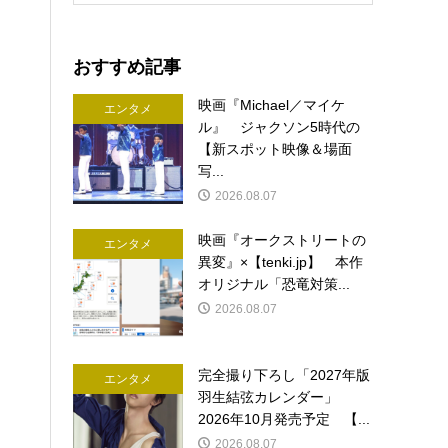
おすすめ記事
映画『Michael／マイケ
エンタメ
ル』 ジャクソン5時代の
【新スポット映像＆場面
写...
2026.08.07
映画『オークストリートの
エンタメ
異変』×【tenki.jp】 本作
オリジナル「恐竜対策...
2026.08.07
完全撮り下ろし「2027年版
エンタメ
羽生結弦カレンダー」
2026年10月発売予定 【...
2026.08.07