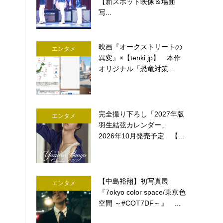
【新スポット映像＆場面
写...
映画『オークストリートの
エンタメ
異変』×【tenki.jp】 本作
オリジナル「恐竜対策...
完全撮り下ろし「2027年版
エンタメ
羽生結弦カレンダー」
2026年10月発売予定 【...
【中島裕翔】初写真展
エンタメ
『7okyo color space/東京色
空間 ～#COT7DF～』 ...