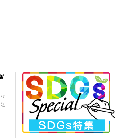
皆
るな
課題