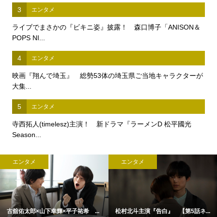
3
エンタメ
ライブでまさかの『ビキニ姿』披露！ 森口博子「ANISON＆
POPS NI...
4
エンタメ
映画『翔んで埼玉』 総勢53体の埼玉県ご当地キャラクターが
大集...
5
エンタメ
寺西拓人(timelesz)主演！ 新ドラマ『ラーメンD 松平國光
Season...
エンタメ
エンタメ
古舘佑太郎×山下幸輝×平子祐希 ...
松村北斗主演『告白』 【第5話ネ...