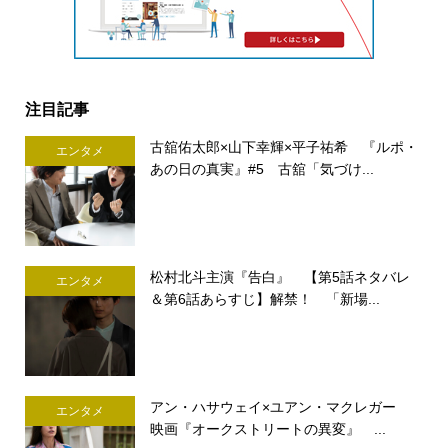
注目記事
古舘佑太郎×山下幸輝×平子祐希 『ルポ・
エンタメ
あの日の真実』#5 古舘「気づけ...
松村北斗主演『告白』 【第5話ネタバレ
エンタメ
＆第6話あらすじ】解禁！ 「新場...
アン・ハサウェイ×ユアン・マクレガー
エンタメ
映画『オークストリートの異変』 ...