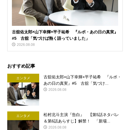
古舘佑太郎×山下幸輝×平子祐希 『ルポ・あの日の真実』
#5 古舘「気づけば熱く語っていました」
2026.08.08
おすすめ記事
古舘佑太郎×山下幸輝×平子祐希 『ルポ・
エンタメ
あの日の真実』#5 古舘「気づけ...
2026.08.08
松村北斗主演『告白』 【第5話ネタバレ
エンタメ
＆第6話あらすじ】解禁！ 「新場...
2026.08.08