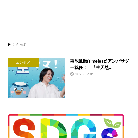
かっぱ
菊池風磨(timelesz)アンバサダ
エンタメ
ー就任！ 『生天然...
2025.12.05