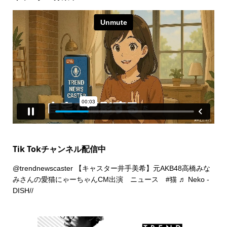
Tik Tokチャンネル配信中
@trendnewscaster
【キャスター井手美希】元AKB48高橋みな
みさんの愛猫にゃーちゃんCM出演 ニュース
#猫
♬ Neko -
DISH//