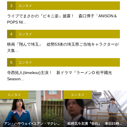
3
エンタメ
ライブでまさかの『ビキニ姿』披露！ 森口博子「ANISON＆
POPS NI...
4
エンタメ
映画『翔んで埼玉』 総勢53体の埼玉県ご当地キャラクターが
大集...
5
エンタメ
寺西拓人(timelesz)主演！ 新ドラマ『ラーメンD 松平國光
Season...
エンタメ
エンタメ
アン・ハサウェイ×ユアン・マクレ...
松村北斗主演『告白』 本日21時...