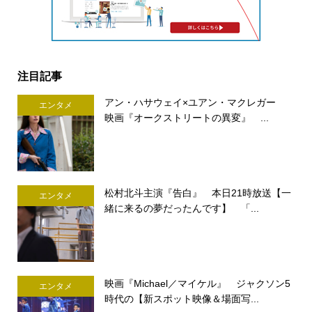
注目記事
アン・ハサウェイ×ユアン・マクレガー
エンタメ
映画『オークストリートの異変』 ...
松村北斗主演『告白』 本日21時放送【一
エンタメ
緒に来るの夢だったんです】 「...
映画『Michael／マイケル』 ジャクソン5
エンタメ
時代の【新スポット映像＆場面写...