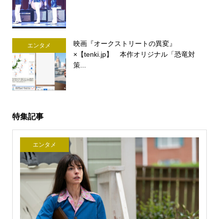
映画『オークストリートの異変』
エンタメ
×【tenki.jp】 本作オリジナル「恐竜対
策...
特集記事
エンタメ