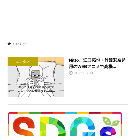
いくとん
Nitto、江口拓也・竹達彩奈起
エンタメ
用のWEBアニメで高機...
2025.08.08