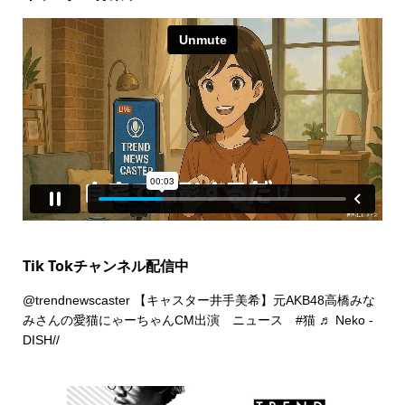
Tik Tokチャンネル配信中
@trendnewscaster
【キャスター井手美希】元AKB48高橋みな
みさんの愛猫にゃーちゃんCM出演 ニュース
#猫
♬ Neko -
DISH//