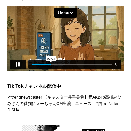
Tik Tokチャンネル配信中
@trendnewscaster
【キャスター井手美希】元AKB48高橋みな
みさんの愛猫にゃーちゃんCM出演 ニュース
#猫
♬ Neko -
DISH//