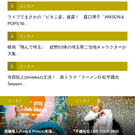
3
エンタメ
ライブでまさかの『ビキニ姿』披露！ 森口博子「ANISON＆
POPS NI...
4
エンタメ
映画『翔んで埼玉』 総勢53体の埼玉県ご当地キャラクターが
大集...
5
エンタメ
寺西拓人(timelesz)主演！ 新ドラマ『ラーメンD 松平國光
Season...
エンタメ
エンタメ
髙橋海人(King & Prince)来場...
『手越祐也 LIVE TOUR 2026