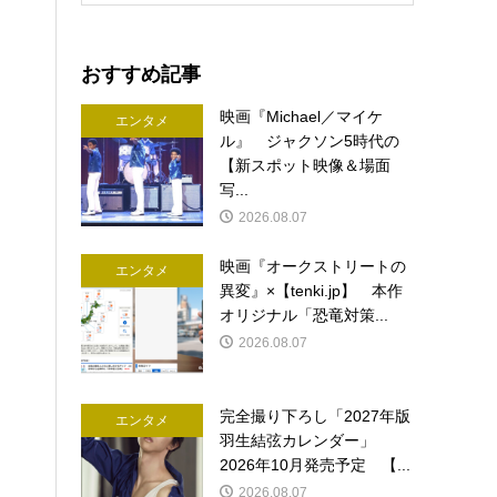
おすすめ記事
映画『Michael／マイケ
エンタメ
ル』 ジャクソン5時代の
【新スポット映像＆場面
写...
2026.08.07
映画『オークストリートの
エンタメ
異変』×【tenki.jp】 本作
オリジナル「恐竜対策...
2026.08.07
完全撮り下ろし「2027年版
エンタメ
羽生結弦カレンダー」
2026年10月発売予定 【...
2026.08.07