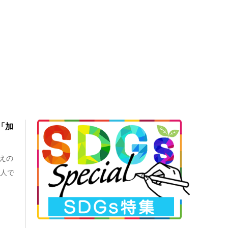
「加
えの
け人で