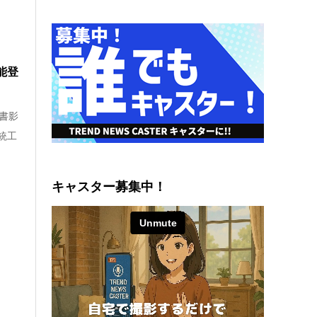
能登
書影
統工
キャスター募集中！