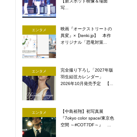
【新スポット映像＆場面
写...
映画『オークストリートの
エンタメ
異変』×【tenki.jp】 本作
オリジナル「恐竜対策...
完全撮り下ろし「2027年版
エンタメ
羽生結弦カレンダー」
2026年10月発売予定 【...
【中島裕翔】初写真展
エンタメ
『7okyo color space/東京色
空間 ～#COT7DF～』 ...